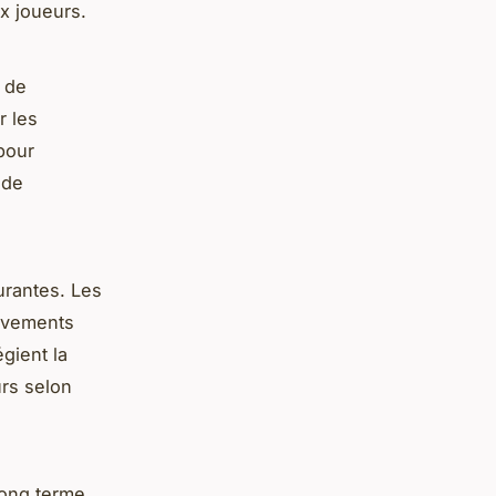
ux joueurs.
s de
r les
 pour
 de
urantes. Les
ouvements
gient la
urs selon
long terme.