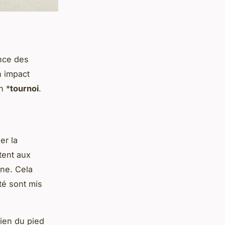
ance des
n impact
n *
tournoi
.
a
er la
tent aux
êne. Cela
ité sont mis
tien du pied