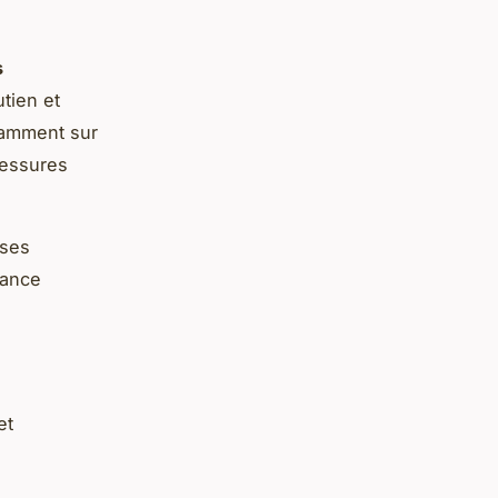
s
tien et
otamment sur
lessures
 ses
mance
et