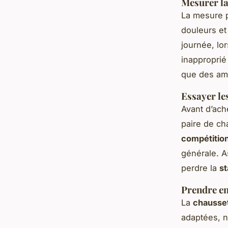
Mesurer la 
La mesure 
douleurs et
journée, lo
inapproprié
que des am
Essayer le
Avant d’ache
paire de ch
compétitio
générale. A
perdre la
st
Prendre en
La
chausse
adaptées, ni