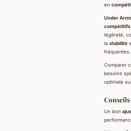
en
compéti
Under Arm
compétitifs
légèreté, c
la
stabilité
e
fréquentes.
Comparer ce
besoins spé
optimale sur
Conseils
Un bon
aju
performance