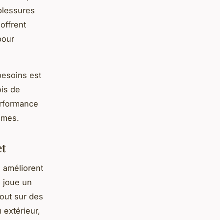
 blessures
offrent
pour
besoins est
ois de
erformance
êmes.
et
i améliorent
e
joue un
tout sur des
u extérieur,