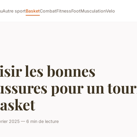
tu
Autre sport
Basket
Combat
Fitness
Foot
Musculation
Velo
sir les bonnes
ussures pour un tour
asket
rier 2025 — 6 min de lecture