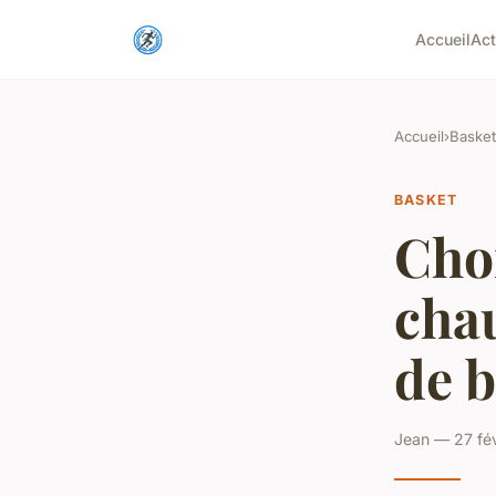
Accueil
Ac
Accueil
›
Basket
BASKET
Choi
cha
de b
Jean — 27 fév