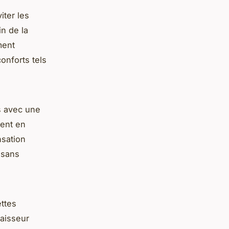
iter les
n de la
ment
onforts tels
s avec une
ment en
nsation
 sans
ttes
paisseur