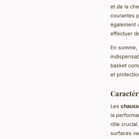
et de la ch
courantes p
également u
effectuer d
En somme, i
indispensab
basket comp
et protecti
Caractéri
Les
chauss
la performan
rôle crucial
surfaces var