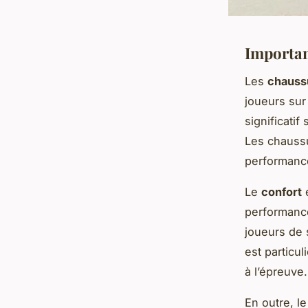
Importan
Les
chauss
joueurs sur
significatif
Les chaussu
performanc
Le
confort
e
performance
joueurs de 
est particul
à l’épreuve.
En outre, l