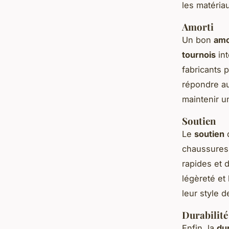
les matériau
Amorti
Un bon
amo
tournois
int
fabricants p
répondre au
maintenir u
Soutien
Le
soutien
d
chaussures 
rapides et 
légèreté et
leur style d
Durabilité
Enfin, la
dur