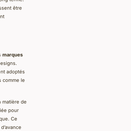
ssent être
nt
es
marques
designs.
ent adoptés
es comme le
 matière de
iée pour
ique. Ce
 d’avance